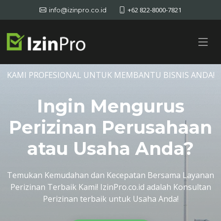
+62 822-8000-7821
info@izinpro.co.id
KAMI PROFESIONAL UNTUK MEMBANTU BISNIS ANDA!
Ingin Mengurus
Perizinan Perusahaan
atau Usaha Anda?
Temukan Kemudahan dan Kecepatan Bersama Layanan
Perizinan Terbaik Kami! IzinPro.co.id adalah Konsultan
Perizinan terbaik untuk Usaha Anda!